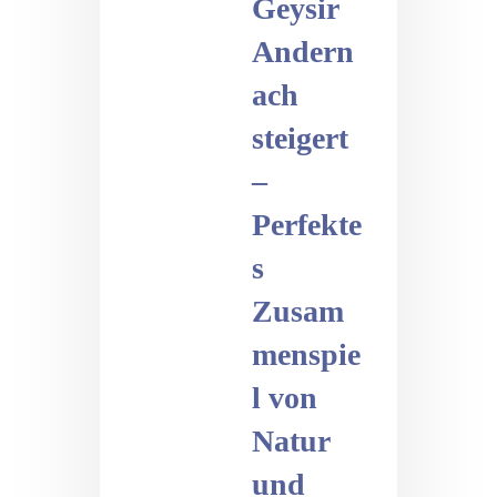
Geysir
Andern
ach
steigert
–
Perfekte
s
Zusam
menspie
l von
Natur
und