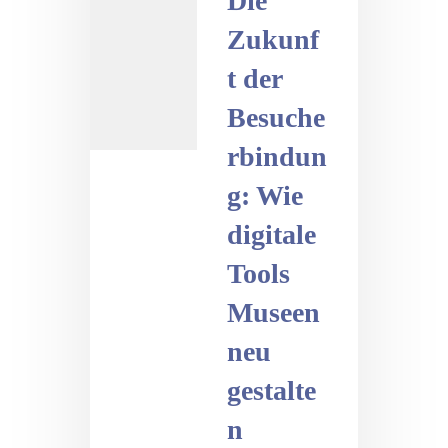
Die
Zukunf
t der
Besuche
rbindun
g: Wie
digitale
Tools
Museen
neu
gestalte
n